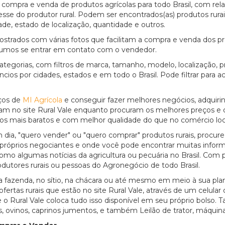
 compra e venda de produtos agrícolas para todo Brasil, com rel
esse do produtor rural. Podem ser encontrados(as) produtos rur
dade, estado de localização, quantidade e outros.
strados com várias fotos que facilitam a compra e venda dos pro
sumos se entrar em contato com o vendedor.
tegorias, com filtros de marca, tamanho, modelo, localização, p
ios por cidades, estados e em todo o Brasil. Pode filtrar para 
eços de
MI Agrícola
e conseguir fazer melhores negócios, adquiri
ntram no site Rural Vale enquanto procuram os melhores preços e
os mais baratos e com melhor qualidade do que no comércio lo
ia, "quero vender" ou "quero comprar" produtos rurais, procure 
 próprios negociantes e onde você pode encontrar muitas infor
como algumas notícias da agricultura ou pecuária no Brasil. Com
dutores rurais ou pessoas do Agronegócio de todo Brasil.
na fazenda, no sítio, na chácara ou até mesmo em meio à sua p
ertas rurais que estão no site Rural Vale, através de um celular
 o Rural Vale coloca tudo isso disponível em seu próprio bolso.
s, ovinos, caprinos jumentos, e também Leilão de trator, máquin