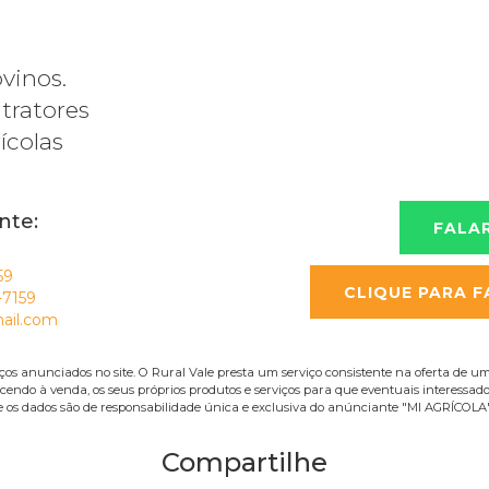
vinos.
tratores
ícolas
nte:
FALA
59
CLIQUE PARA F
-7159
ail.com
ços anunciados no site. O Rural Vale presta um serviço consistente na oferta de 
ndo à venda, os seus próprios produtos e serviços para que eventuais interessado
e os dados são de responsabilidade única e exclusiva do anúnciante "MI AGRÍCOLA"
Compartilhe