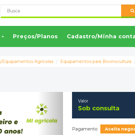
s
Preços/Planos
Cadastro/Minha cont
/Equipamentos Agrícolas
Equipamentos para Bovinocultura
Next
Valor
Sob consulta
Pagamento
Aceita nego