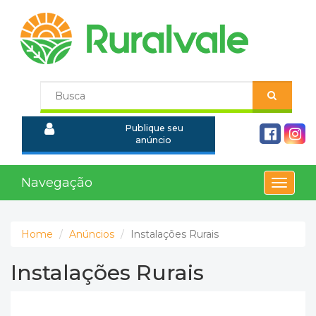
Publique seu
anúncio
Navegação
Toggle
navigat
Home
Anúncios
Instalações Rurais
Instalações Rurais