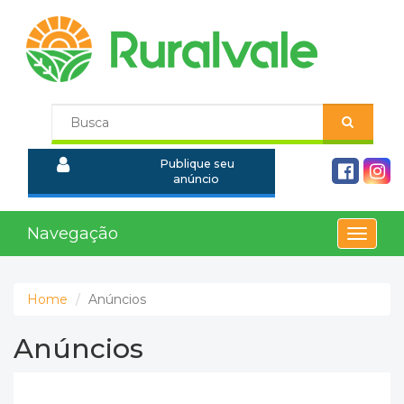
Publique seu
anúncio
Navegação
Toggle
navigat
Home
Anúncios
Anúncios