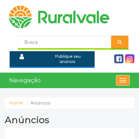
Publique seu
anúncio
Navegação
Toggle
navigat
Home
Anúncios
Anúncios