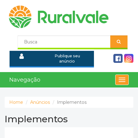
Publique seu
anúncio
Navegação
Toggle
navigat
Home
Anúncios
Implementos
Implementos