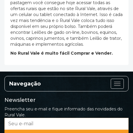
pastagem você consegue hoje acessar todas as
ofertas rurais que estão no site Rural Vale, através de
um celular ou tablet conectado à Internet. Isso é cada
vez mais tendência e o Rural Vale coloca tudo isso
disponível em seu próprio bolso. Também poderá
encontrar Leilões de gado on-line, bovinos, equinos,
ovinos, caprinos jumentos, e também Leilão de trator,
máquinas e implementos agrícolas.
No Rural Vale é muito fácil Comprar e Vender.
Navegação
Categor
Newsletter
Preencha seu e-mail e fique informado das novidades do
Rural Vale.